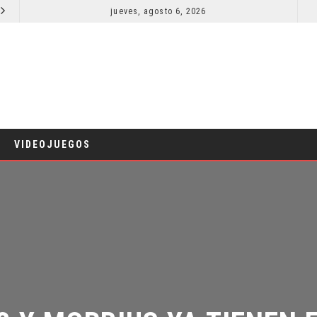
jueves, agosto 6, 2026
SPIDER-MAN: UN NUEVO DÍA ESTÁ IMPARABLE
CINE
C
VIDEOJUEGOS
Y MORBIUS YA TIENEN F