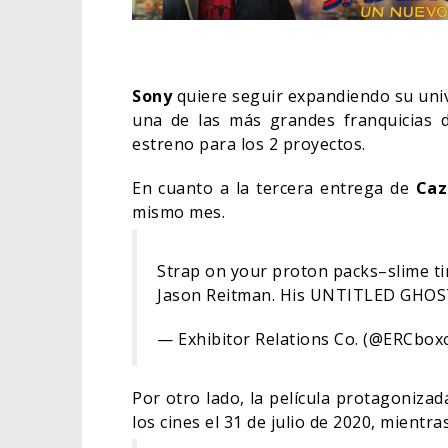
Sony
quiere seguir expandiendo su univ
una de las más grandes franquicias 
estreno para los 2 proyectos.
En cuanto a la tercera entrega de
Caz
mismo mes.
Strap on your proton packs–slime time
Jason Reitman. His UNTITLED GHOS
¿POD
APAR
— Exhibitor Relations Co. (@ERCbox
BORN
Por otro lado, la película protagoniza
COMIC
los cines el 31 de julio de 2020, mient