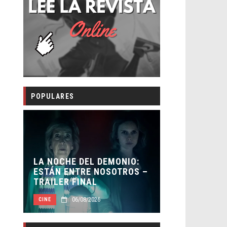
POPULARES
LA NOCHE DEL DEMONIO:
ORLANDO B
ESTÁN ENTRE NOSOTROS –
HABER REC
TRAILER FINAL
BATMAN
06/08/2026
05/0
CINE
CINE