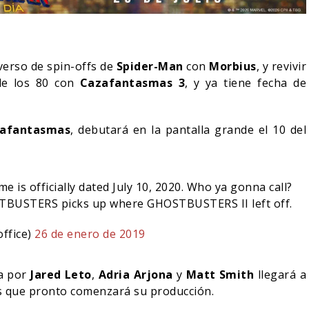
erso de spin-offs de
Spider-Man
con
Morbius
, y revivir
de los 80 con
Cazafantasmas 3
, y ya tiene fecha de
afantasmas
, debutará en la pantalla grande el 10 del
 is officially dated July 10, 2020. Who ya gonna call?
TBUSTERS picks up where GHOSTBUSTERS II left off.
RÍA COLLEEN WING
DESTIN DANIEL CRETTON
ECER EN DAREDEVIL:
SOBRE LA CANCELACIÓN
office)
26 de enero de 2019
 AGAIN?
DE WONDER MAN
05/08/2026
04/08/2026
da por
Jared Leto
,
Adria Arjona
y
Matt Smith
llegará a
S
TV
ras que pronto comenzará su producción.