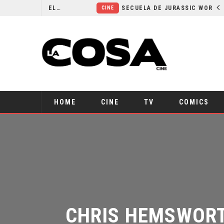
¿POR QUÉ FREE GUY 2 SIGUE EN EL LIMBO?
SECUELA DE JURASSIC WORLD REBIRTH PIERDE DIRECTOR
CINE
HOME
CINE
TV
COMICS
CHRIS HEMSWORTH