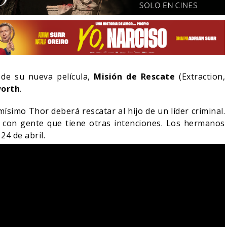
 de su nueva película,
Misión de Rescate
(Extraction,
orth
.
simo Thor deberá rescatar al hijo de un líder criminal.
 con gente que tiene otras intenciones. Los hermanos
24 de abril.
LA NOCHE DEL DEMONIO:
IVE-ACTION DE ZELDA
ESTÁN ENTRE NOSOTROS
E A SU VILLANO
TRAILER FINAL
06/08/2026
06/08/2026
CINE