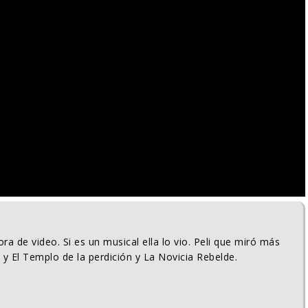
ra de video. Si es un musical ella lo vio. Peli que miró más
 y El Templo de la perdición y La Novicia Rebelde.