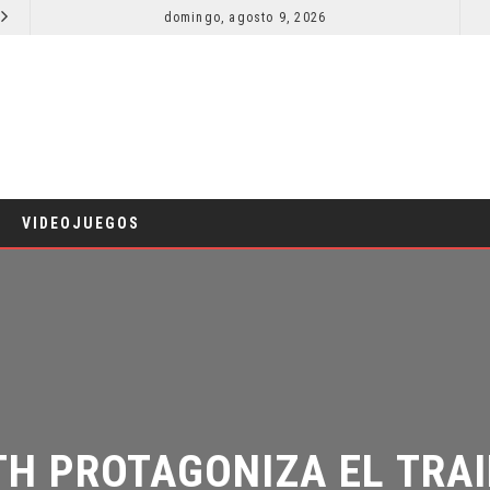
domingo, agosto 9, 2026
RESEÑA LA INVITACIÓN: OLIVIA WILDE REFLEXIONA SOBRE LA VIDA CONYUGAL
CINE
CINE
VIDEOJUEGOS
 PROTAGONIZA EL TRAILE