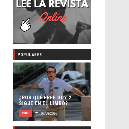
POPULARES
SECUELA DE
 –
¿POR QUÉ FREE GUY 2
WORLD REBI
SIGUE EN EL LIMBO?
DIRECTOR
07/08/2026
07/0
CINE
CINE