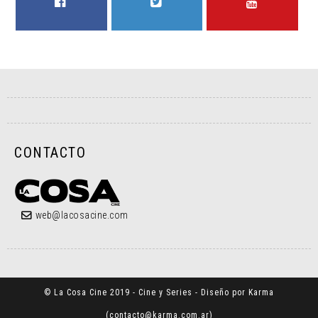
FACEBOOK
TWITTER
YOUTUBE
CONTACTO
web@lacosacine.com
© La Cosa Cine 2019 - Cine y Series - Diseño por Karma
(
contacto@karma.com.ar
)