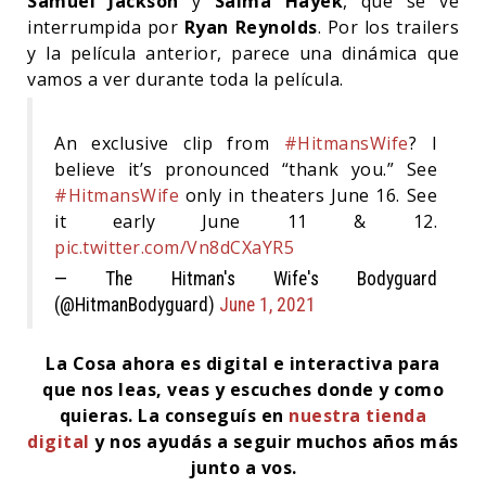
Samuel Jackson
y
Salma Hayek
, que se ve
interrumpida por
Ryan Reynolds
. Por los trailers
y la película anterior, parece una dinámica que
vamos a ver durante toda la película.
An exclusive clip from
#HitmansWife
? I
believe it’s pronounced “thank you.” See
#HitmansWife
only in theaters June 16. See
it early June 11 & 12.
pic.twitter.com/Vn8dCXaYR5
— The Hitman's Wife's Bodyguard
(@HitmanBodyguard)
June 1, 2021
La Cosa ahora es digital e interactiva para
que nos leas, veas y escuches donde y como
quieras.
La conseguís en
nuestra tienda
digital
y nos ayudás a seguir muchos años más
junto a vos.