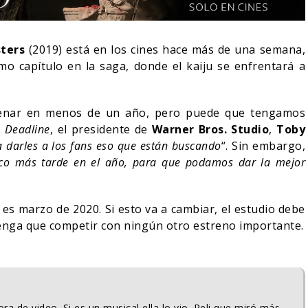
sters
(2019) está en los cines hace más de una semana,
mo capítulo en la saga, donde el kaiju se enfrentará a
renar en menos de un año, pero puede que tengamos
n
Deadline
, el presidente de
Warner Bros. Studio
,
Toby
 a darles a los fans eso que están buscando
“. Sin embargo,
co más tarde en el año, para que podamos dar la mejor
o es marzo de 2020. Si esto va a cambiar, el estudio debe
¿PODRÍA COLLEEN WING
tenga que competir con ningún otro estreno importante.
ER-MAN: UN NUEVO
APARECER EN DAREDEVIL
ESTÁ IMPARABLE
BORN AGAIN?
05/08/2026
05/08/2026
COMICS
ra de video. Si es un musical ella lo vio. Peli que miró más