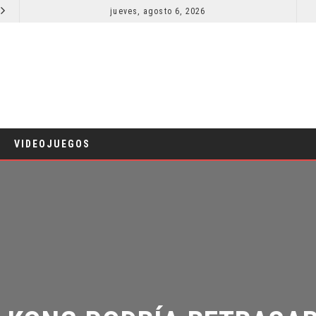
jueves, agosto 6, 2026
ORLANDO BLOOM AFIRMA HABER RECHAZADO SER BATMAN
CINE
VIDEOJUEGOS
 KONG PODRÍA RETRASAR 