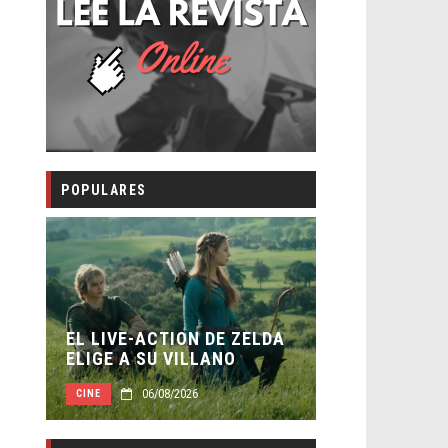
POPULARES
LA NOCHE D
:
EL LIVE-ACTION DE ZELDA
ESTÁN ENT
ELIGE A SU VILLANO
TRAILER FI
06/08/2026
06/0
CINE
CINE