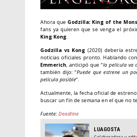
Ahora que
Godzilla: King of the Mon
fans ya quieren que se venga el próxi
King Kong
.
Godzilla vs Kong
(2020) debería est
noticias oficiales pronto. Hablando co
Emmerich
, anticipó que “
la película va
también dijo: “
Puede que estrene un po
película posible
“.
Actualmente, la fecha oficial de estren
buscar un fin de semana en el que no 
SPID
DÍA 
Fuente:
Deadline
CINE
LUAGOSTA
Colaboradora y edito