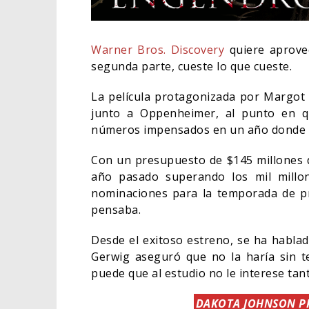
Warner Bros. Discovery
quiere aprove
segunda parte, cueste lo que cueste.
La película protagonizada por Margot
junto a Oppenheimer, al punto en 
números impensados en un año donde la
Con un presupuesto de $145 millones de
año pasado superando los mil millon
nominaciones para la temporada de pr
pensaba.
ORLANDO
HABER R
Desde el exitoso estreno, se ha hablad
BATMAN
Gerwig aseguró que no la haría sin t
puede que al estudio no le interese tan
CINE
DAKOTA JOHNSON PR