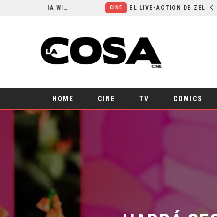
RESEÑA LA INVITACIÓN: OLIVIA WILDE REFLEXIONA SOBRE LA VIDA CONYUGAL
EL LIVE-ACTION DE ZELDA ELIGE A SU VILLANO
CINE
HOME
CINE
TV
COMICS
¿HABRÁ SEC