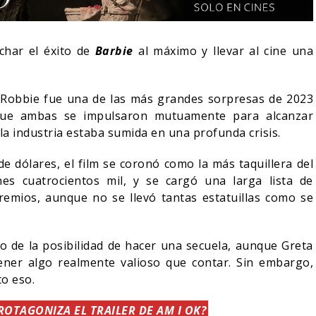
char el éxito de
Barbie
al máximo y llevar al cine una
 Robbie fue una de las más grandes sorpresas de 2023
que ambas se impulsaron mutuamente para alcanzar
 industria estaba sumida en una profunda crisis.
 dólares, el film se coronó como la más taquillera del
es cuatrocientos mil, y se cargó una larga lista de
emios, aunque no se llevó tantas estatuillas como se
 BLOOM AFIRMA
ECHAZADO SER
SPIDER-MAN: UN NUEVO
o de la posibilidad de hacer una secuela, aunque Greta
DÍA ESTÁ IMPARABLE
ener algo realmente valioso que contar. Sin embargo,
to eso.
05/08/2026
05/08/2026
CINE
OTAGONIZA EL TRAILER DE AM I OK?