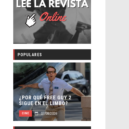
POPULARES
SECUELA DE
 –
¿POR QUÉ FREE GUY 2
WORLD REBI
SIGUE EN EL LIMBO?
DIRECTOR
07/08/2026
07/0
CINE
CINE