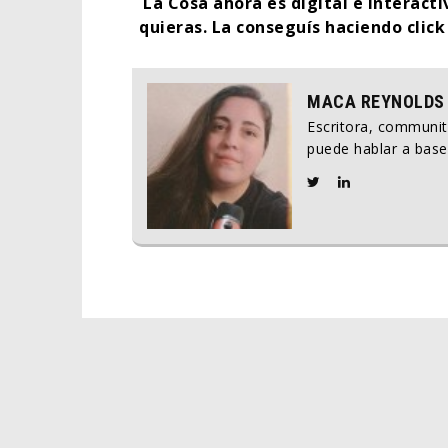
La Cosa ahora es digital e interact
quieras.
La conseguís haciendo clic
MACA REYNOLDS
Escritora, communi
puede hablar a base