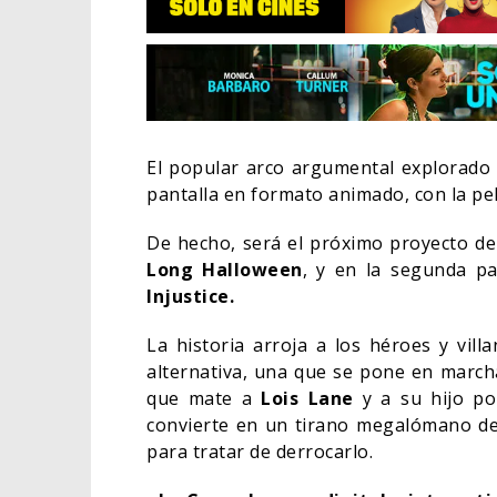
El popular arco argumental explorado
pantalla en formato animado, con la pelí
De hecho, será el próximo proyecto d
Long Halloween
, y en la segunda pa
Injustice.
La historia arroja a los héroes y vil
alternativa, una que se pone en marc
EL L
ELIG
que mate a
Lois Lane
y a su hijo po
convierte en un tirano megalómano d
CINE
para tratar de derrocarlo.