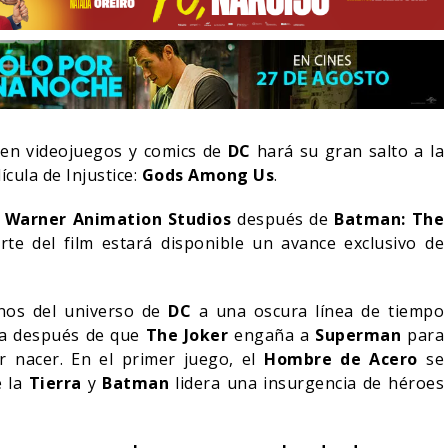
 en videojuegos y comics de
DC
hará su gran salto a la
cula de Injustice:
Gods Among Us
.
e
Warner Animation Studios
después de
Batman: The
rte del film estará disponible un avance exclusivo de
lanos del universo de
DC
a una oscura línea de tiempo
LA NOCHE DEL DEMONIO:
ha después de que
The Joker
engaña a
Superman
para
IVE-ACTION DE ZELDA
ESTÁN ENTRE NOSOTROS
E A SU VILLANO
TRAILER FINAL
r nacer. En el primer juego, el
Hombre de Acero
se
e la
Tierra
y
Batman
lidera una insurgencia de héroes
06/08/2026
06/08/2026
CINE