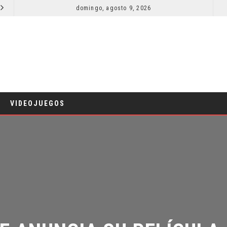
domingo, agosto 9, 2026
RESEÑA LA INVITACIÓN: OLIVIA WILDE REFLEXIONA SOBRE LA VIDA CONYUGAL
CINE
C
VIDEOJUEGOS
E ANUNCIA SU PELÍCULA 