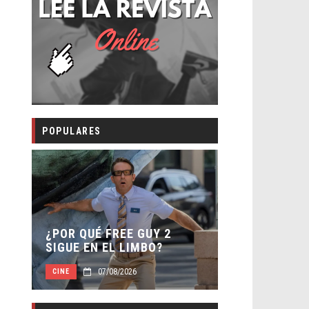
POPULARES
SECUELA DE JURAS
¿POR QUÉ FREE GUY 2
WORLD REBIRTH PI
SIGUE EN EL LIMBO?
DIRECTOR
07/08/2026
07/08/2026
CINE
CINE