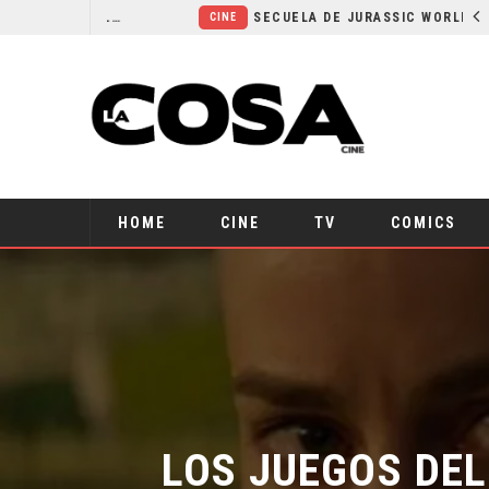
¿POR QUÉ FREE GUY 2 SIGUE EN EL LIMBO?
SECUELA DE JURASSIC WORLD REBIRTH PIERDE DIRECTOR
CINE
HOME
CINE
TV
COMICS
LOS JUEGOS DEL