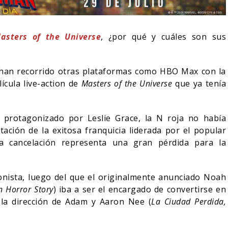
asters of the Universe
, ¿por qué y cuáles son sus
 han recorrido otras plataformas como HBO Max con la
elícula live-action de
Masters of the Universe
que ya tenía
lm protagonizado por Leslie Grace, la N roja no había
ación de la exitosa franquicia liderada por el popular
a cancelación representa una gran pérdida para la
 BLOOM AFIRMA
ECHAZADO SER
SPIDER-MAN: UN NUEVO
nista, luego del que el originalmente anunciado Noah
DÍA ESTÁ IMPARABLE
 Horror Story
) iba a ser el encargado de convertirse en
la dirección de Adam y Aaron Nee (
La Ciudad Perdida,
05/08/2026
05/08/2026
CINE