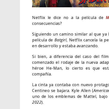
Netflix le dice no a la película de
M
consecuencias?
Siguiendo un camino similar al que ya
película de
Batgirl
, Netflix cancela la p
en desarrollo y estaba avanzando.
Si bien, a diferencia del caso del fi
comenzado el rodaje de la nueva adapt
héroe He-Man, lo cierto es que est
compañía.
ORLANDO
HABER R
La cinta ya contaba con nuevo protago
BATMAN
Centineo se bajara. Kyle Allen (
American
uno de los emblemas de Mattel, bajo 
CINE
2022
).