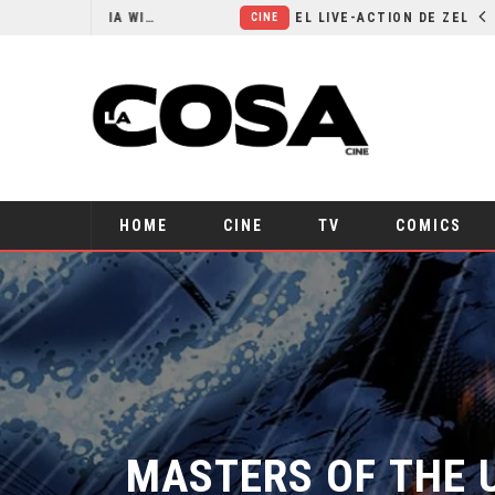
RESEÑA LA INVITACIÓN: OLIVIA WILDE REFLEXIONA SOBRE LA VIDA CONYUGAL
EL LIVE-ACTION DE ZELDA ELIGE A SU VILLANO
CINE
HOME
CINE
TV
COMICS
MASTERS OF THE U