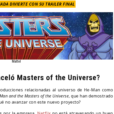
DA DIVIERTE CON SU TRAILER FINAL
Mattel
nceló Masters of the Universe?
roducciones relacionadas al universo de He-Man como
Man and the Masters of the Universe
, que han demostrado
qué no avanzar con este nuevo proyecto?
os por la empresa,
Netflix
no está atravesando un buen