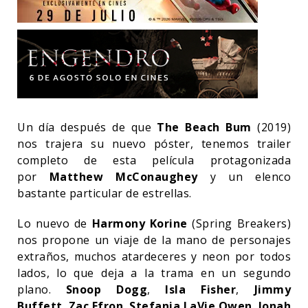
Un día después de que
The Beach Bum
(2019)
nos trajera su nuevo póster, tenemos trailer
completo de esta película protagonizada
por
Matthew McConaughey
y un elenco
bastante particular de estrellas.
Lo nuevo de
Harmony Korine
(Spring Breakers)
nos propone un viaje de la mano de personajes
extraños, muchos atardeceres y neon por todos
lados, lo que deja a la trama en un segundo
plano.
Snoop Dogg
,
Isla Fisher
,
Jimmy
Buffett
,
Zac Efron
,
Stefania LaVie Owen
,
Jonah