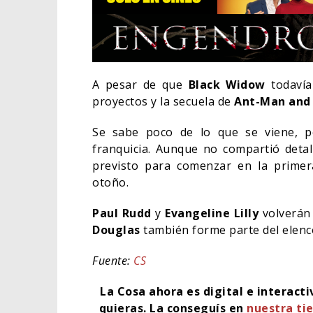
A pesar de que
Black Widow
todavía
proyectos y la secuela de
Ant-Man and
Se sabe poco de lo que se viene, 
franquicia. Aunque no compartió detall
previsto para comenzar en la prime
otoño.
Paul Rudd
y
Evangeline Lilly
volverán 
Douglas
también forme parte del elenc
EL L
ELIG
Fuente:
CS
CINE
La Cosa ahora es digital e interact
quieras.
La conseguís en
nuestra tie