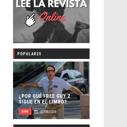
POPULARES
SECUELA DE
 –
¿POR QUÉ FREE GUY 2
WORLD REBI
SIGUE EN EL LIMBO?
DIRECTOR
07/08/2026
07/0
CINE
CINE