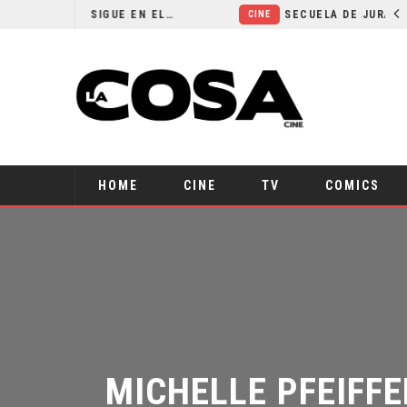
¿POR QUÉ FREE GUY 2 SIGUE EN EL LIMBO?
SECUELA DE JURASSIC WORLD REBIRTH PIERDE DIRECTOR
CINE
HOME
CINE
TV
COMICS
MICHELLE PFEIFFE