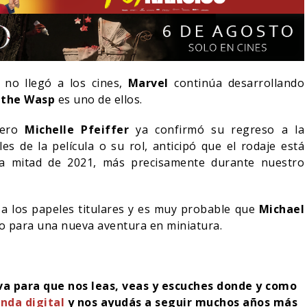
 no llegó a los cines,
Marvel
continúa desarrollando
 the Wasp
es uno de ellos.
pero
Michelle Pfeiffer
ya confirmó su regreso a la
es de la película o su rol, anticipó que el rodaje está
ra mitad de 2021, más precisamente durante nuestro
a los papeles titulares y es muy probable que
Michael
LA NOCHE DEL DEMONIO:
o para una nueva aventura en miniatura.
IVE-ACTION DE ZELDA
ESTÁN ENTRE NOSOTROS
E A SU VILLANO
TRAILER FINAL
06/08/2026
06/08/2026
CINE
iva para que nos leas, veas y escuches donde y como
nda digital
y nos ayudás a seguir muchos años más