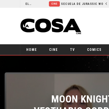
¿POR QUÉ FREE GUY 2 SIGUE EN EL LIMBO?
SECUELA DE JURASSIC WORLD REBIRTH PIERDE DIRECTOR
CINE
HOME
CINE
TV
COMICS
MOON KNIGHT
VESTUARIO SOBRE 