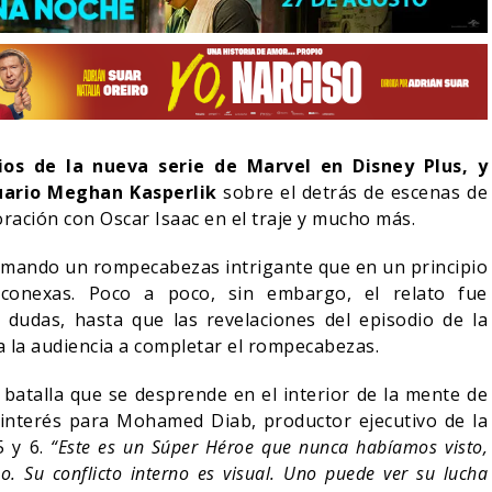
ios de la nueva serie de Marvel en Disney Plus, y
uario Meghan Kasperlik
sobre el detrás de escenas de
ración con Oscar Isaac en el traje y mucho más.
 armando un rompecabezas intrigante que en un principio
conexas. Poco a poco, sin embargo, el relato fue
dudas, hasta que las revelaciones del episodio de la
 a la audiencia a completar el rompecabezas.
LA NOCHE DEL DEMONIO:
VE-ACTION DE ZELDA
ESTÁN ENTRE NOSOTROS 
 A SU VILLANO
TRAILER FINAL
a batalla que se desprende en el interior de la mente de
interés para Mohamed Diab, productor ejecutivo de la
06/08/2026
06/08/2026
CINE
5 y 6.
“Este es un Súper Héroe que nunca habíamos visto,
. Su conflicto interno es visual. Uno puede ver su lucha