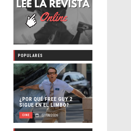
POPULARES
SECUELA DE
–
¿POR QUÉ FREE GUY 2
WORLD REBI
SIGUE EN EL LIMBO?
DIRECTOR
07/08/2026
07/08
CINE
CINE