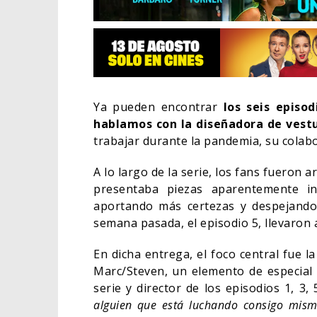
Ya pueden encontrar
los seis episod
hablamos con la diseñadora de vest
trabajar durante la pandemia, su colabo
A lo largo de la serie, los fans fueron
presentaba piezas aparentemente in
aportando más certezas y despejando 
semana pasada, el episodio 5, llevaron
EL LI
ELIGE
En dicha entrega, el foco central fue l
Marc/Steven, un elemento de especial 
CINE
serie y director de los episodios 1, 3, 
alguien que está luchando consigo mismo