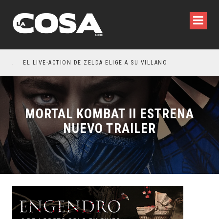
LA INVITACIÓN: OLIVIA WILDE REFLEXIONA SOBRE LA VIDA CONYUGAL
EL LIVE-ACTION DE ZELDA ELIGE A SU VILLANO
MORTAL KOMBAT II ESTRENA
NUEVO TRAILER