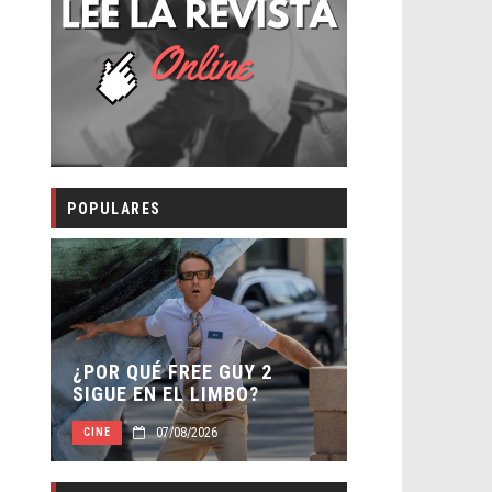
POPULARES
SECUELA DE JURASSIC
FREE GUY 2
WORLD REBIRTH PIERDE
EL LIMBO?
DIRECTOR
7/08/2026
07/08/2026
CINE