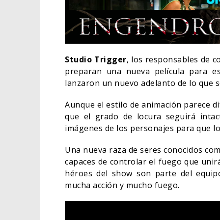
Studio Trigger
, los responsables de 
preparan una nueva película para 
lanzaron un nuevo adelanto de lo que s
Aunque el estilo de animación parece di
que el grado de locura seguirá intac
imágenes de los personajes para que l
Una nueva raza de seres conocidos como 
capaces de controlar el fuego que unir
EL LIVE-ACTION DE ZE
héroes del show son parte del equip
ELIGE A SU VILLANO
mucha acción y mucho fuego.
06/08/2026
CINE