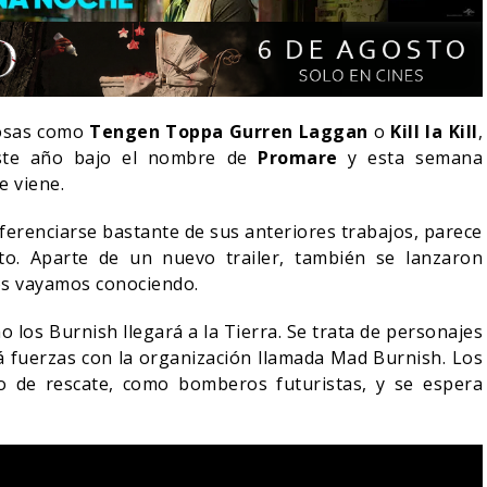
cosas como
Tengen Toppa Gurren Laggan
o
Kill la Kill
,
este año bajo el nombre de
Promare
y esta semana
e viene.
ferenciarse bastante de sus anteriores trabajos, parece
to. Aparte de un nuevo trailer, también se lanzaron
os vayamos conociendo.
los Burnish llegará a la Tierra. Se trata de personajes
LA NOCHE DEL DEMONIO:
á fuerzas con la organización llamada Mad Burnish. Los
LDA
ESTÁN ENTRE NOSOTROS –
¿POR QUÉ 
o de rescate, como bomberos futuristas, y se espera
TRAILER FINAL
SIGUE EN 
06/08/2026
0
CINE
CINE