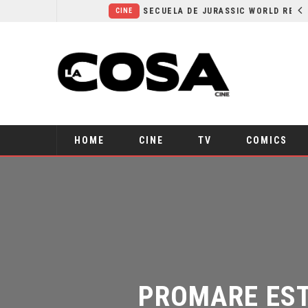
¿POR QUÉ FREE GUY 2 SIGUE EN EL LIMBO?
SECUELA DE JURASSIC WORLD REBIRTH PIERDE DIRECTOR
CINE
HOME
CINE
TV
COMICS
PROMARE EST