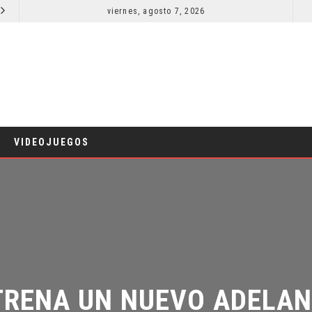
viernes, agosto 7, 2026
RESEÑA LA INVITACIÓN: OLIVIA WILDE REFLEXIONA SOBRE LA VIDA CONYUGAL
CINE
CINE
VIDEOJUEGOS
RENA UN NUEVO ADELANT