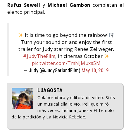
Rufus Sewell
y
Michael Gambon
completan el
elenco principal.
It is time to go beyond the rainbow!
Turn your sound on and enjoy the first
trailer for Judy starring Renée Zellweger.
#JudyTheFilm
, in cinemas October
pic.twitter.com/TmNJMuxs5M
— Judy (@JudyGarlandFilm)
May 10, 2019
LUAGOSTA
Colaboradora y editora de video. Si es
un musical ella lo vio. Peli que miró
más veces: Indiana Jones y El Templo
de la perdición y La Novicia Rebelde.