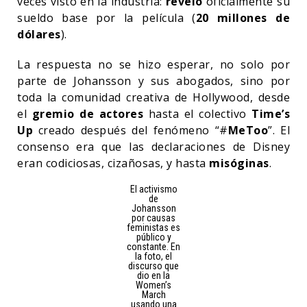
veces visto en la industria:
reveló
oficialmente su
sueldo base por la película (
20 millones de
dólares
).
La respuesta no se hizo esperar, no solo por
parte de Johansson y sus abogados, sino por
toda la comunidad creativa de Hollywood, desde
el
gremio de actores
hasta el colectivo
Time’s
Up
creado después del fenómeno “#
MeToo
”. El
consenso era que las declaraciones de Disney
eran codiciosas, cizañosas, y hasta
misóginas
.
El activismo
de
Johansson
por causas
feministas es
público y
constante. En
la foto, el
discurso que
dio en la
Women’s
March
usando una