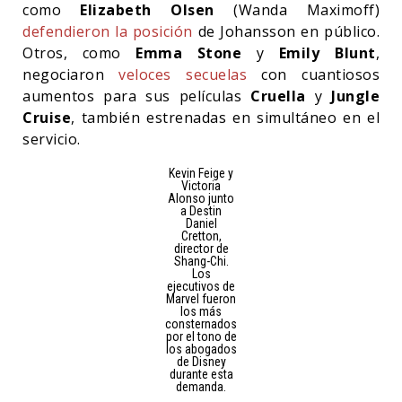
como
Elizabeth Olsen
(Wanda Maximoff)
defendieron la posición
de Johansson en público.
Otros, como
Emma Stone
y
Emily Blunt
,
negociaron
veloces
secuelas
con cuantiosos
aumentos para sus películas
Cruella
y
Jungle
Cruise
, también estrenadas en simultáneo en el
servicio.
Kevin Feige y
Victoria
Alonso junto
a Destin
Daniel
Cretton,
director de
Shang-Chi.
Los
ejecutivos de
Marvel fueron
los más
consternados
por el tono de
los abogados
de Disney
durante esta
demanda.