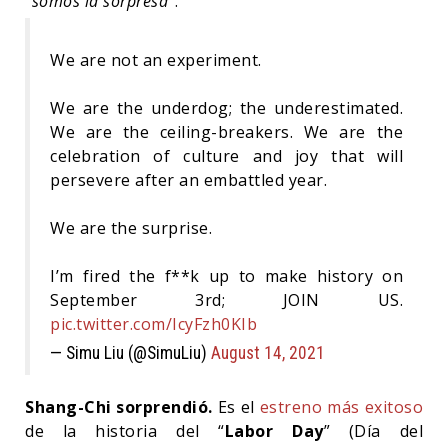
“
somos la sorpresa
”.
We are not an experiment.
We are the underdog; the underestimated.
We are the ceiling-breakers. We are the
celebration of culture and joy that will
persevere after an embattled year.
We are the surprise.
I’m fired the f**k up to make history on
September 3rd; JOIN US.
pic.twitter.com/IcyFzh0KIb
— Simu Liu (@SimuLiu)
August 14, 2021
Shang-Chi sorprendió.
Es el
estreno más exitoso
de la historia del “
Labor Day
” (Día del