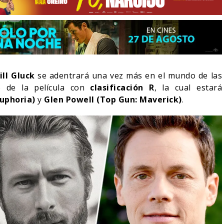
ill Gluck
se adentrará una vez más en el mundo de las
o de la película con
clasificación R
, la cual estará
uphoria)
y
Glen Powell (Top Gun: Maverick)
.
LA NOCHE DEL DEMONIO:
E-ACTION DE ZELDA
ESTÁN ENTRE NOSOTROS –
A SU VILLANO
TRAILER FINAL
06/08/2026
06/08/2026
CINE