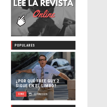
POPULARES
SECUELA DE 
¿POR QUÉ FREE GUY 2
WORLD REBIR
SIGUE EN EL LIMBO?
DIRECTOR
07/08/2026
07/08/2
CINE
CINE