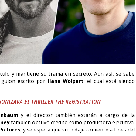
ítulo y mantiene su trama en secreto. Aun así, se sabe
 guion escrito por
Ilana Wolpert
; el cual está siendo
ONIZARÁ EL THRILLER THE REGISTRATION
henbaum
y el director también estarán a cargo de la
eney
también obtuvo crédito como productora ejecutiva.
Pictures
, y se espera que su rodaje comience a fines del