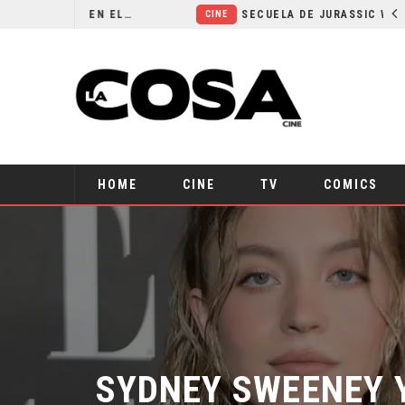
¿POR QUÉ FREE GUY 2 SIGUE EN EL LIMBO?
SECUELA DE JURASSIC WORLD REBIRTH PIERDE DIRECTOR
CINE
HOME
CINE
TV
COMICS
SYDNEY SWEENEY Y