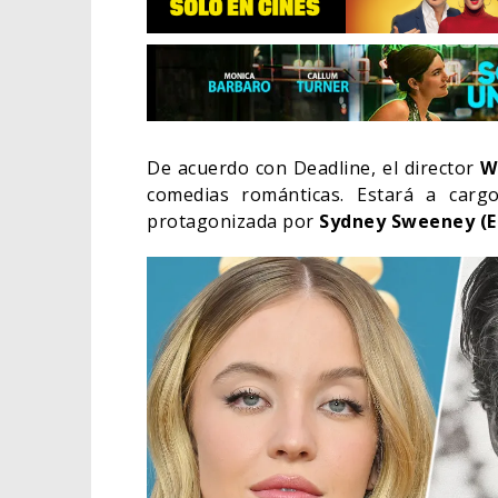
De acuerdo con Deadline, el director
W
comedias románticas. Estará a carg
protagonizada por
Sydney
Sweeney (E
EL LIV
ELIGE 
CINE