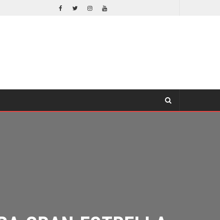
LA NOCHE DEL DEMONIO: ESTÁN ENTRE NOSOTROS – TRAILER FINAL
CINE
CINE
A GRAN ESTRELLA