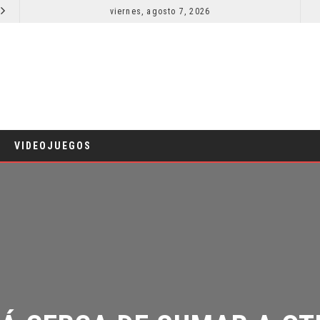
viernes, agosto 7, 2026
EL LIVE-ACTION DE ZELDA ELIGE A SU VILLANO
CINE
VIDEOJUEGOS
Á CERCA DE SUMAR A OTR