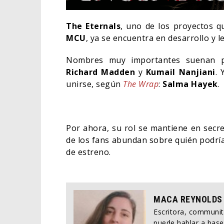
The Eternals
, uno de los proyectos q
MCU
, ya se encuentra en desarrollo y 
Nombres muy importantes suenan pa
Richard Madden
y
Kumail Nanjiani
. 
unirse, según
The Wrap
:
Salma Hayek
.
Por ahora, su rol se mantiene en secret
de los fans abundan sobre quién podría
de estreno.
LA N
ESTÁ
TRAI
CINE
MACA REYNOLDS
Escritora, communi
puede hablar a base