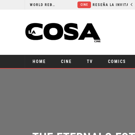
SECUELA DE JURASSIC WORLD REBIRTH PIERDE DIRECTOR
RESEÑA LA INVITACIÓN: OLIVIA WILDE REFLEXIONA SOBRE LA VIDA CONYUGAL
CINE
HOME
CINE
TV
COMICS
THE ETERNALS EST