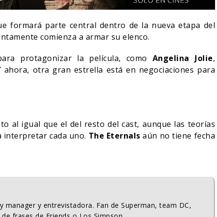
ue formará parte central dentro de la nueva etapa del
lentamente comienza a armar su elenco.
ra protagonizar la película, como
Angelina Jolie
,
Y ahora, otra gran estrella está en negociaciones para
o al igual que el del resto del cast, aunque las teorías
 interpretar cada uno.
The Eternals
aún no tiene fecha
OCHE DEL DEMONIO:
ORLANDO BLOOM AFIRM
N ENTRE NOSOTROS –
HABER RECHAZADO SER
LER FINAL
BATMAN
06/08/2026
05/08/2026
CINE
ty manager y entrevistadora. Fan de Superman, team DC,
 de frases de Friends o Los Simpson.