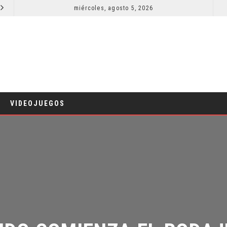
miércoles, agosto 5, 2026
¿PODRÍA COLLEEN WING APARECER EN DAREDEVIL: BORN AGAIN?
COMICS
VIDEOJUEGOS
DO COMIENZA EL RODAJE 