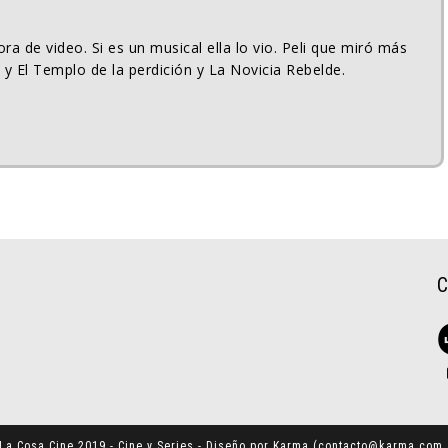
ra de video. Si es un musical ella lo vio. Peli que miró más
 y El Templo de la perdición y La Novicia Rebelde.
La Cosa Cine 2019 - Cine y Series - Diseño por Karma (
contacto@karma.com.