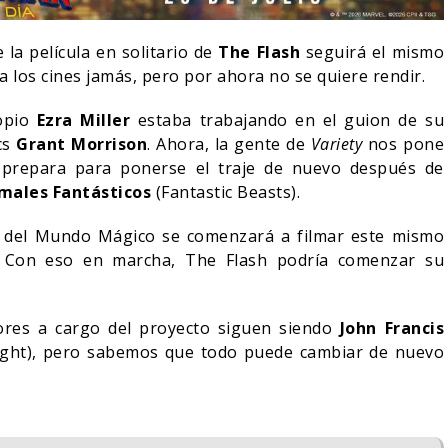
la película en solitario de
The Flash
seguirá el mismo
a los cines jamás, pero por ahora no se quiere rendir.
ropio
Ezra Miller
estaba trabajando en el guion de su
ics
Grant Morrison
. Ahora, la gente de
Variety
nos pone
 prepara para ponerse el traje de nuevo después de
males Fantásticos
(Fantastic Beasts).
ra del Mundo Mágico se comenzará a filmar este mismo
1. Con eso en marcha, The Flash podría comenzar su
IN DANIEL CRETTON
ores a cargo del proyecto siguen siendo
John Francis
E LA CANCELACIÓN
MONSTER – TEMPORADA 
ht), pero sabemos que todo puede cambiar de nuevo
ONDER MAN
PRIMERAS IMÁGENES
04/08/2026
04/08/2026
TV