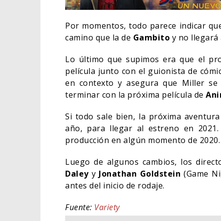
Por momentos, todo parece indicar que 
camino que la de
Gambito
y no llegará 
Lo último que supimos era que el p
película junto con el guionista de cóm
en contexto y asegura que Miller se
terminar con la próxima película de
Ani
Si todo sale bien, la próxima aventu
año, para llegar al estreno en 202
producción en algún momento de 2020.
DEST
Luego de algunos cambios, los direct
SOBR
Daley
y
Jonathan Goldstein
(Game Nig
DE W
antes del inicio de rodaje.
TV
Fuente:
Variety