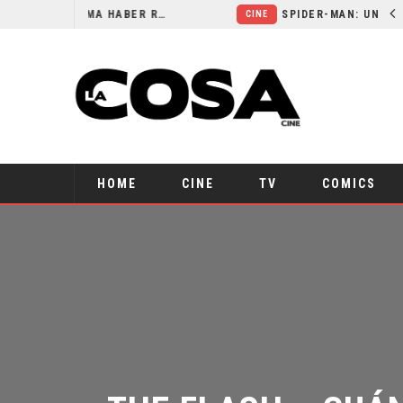
ORLANDO BLOOM AFIRMA HABER RECHAZADO SER BATMAN
SPIDER-MAN: UN NUEVO DÍA ESTÁ IMPARABLE
CINE
HOME
CINE
TV
COMICS
THE FLASH: ¿CUÁN