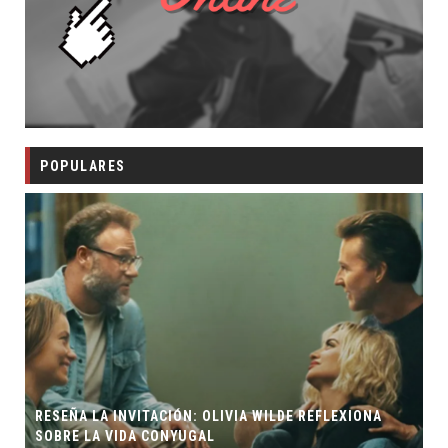
POPULARES
RESEÑA LA INVITACIÓN: OLIVIA WILDE REFLEXIONA
SOBRE LA VIDA CONYUGAL
E