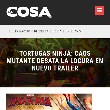
WILDE REFLEXIONA SOBRE LA VIDA CONYUGAL
EL LIVE-ACTION DE ZELDA ELIGE A SU VILLANO
TORTUGAS NINJA: CAOS
MUTANTE DESATA LA LOCURA EN
NUEVO TRAILER