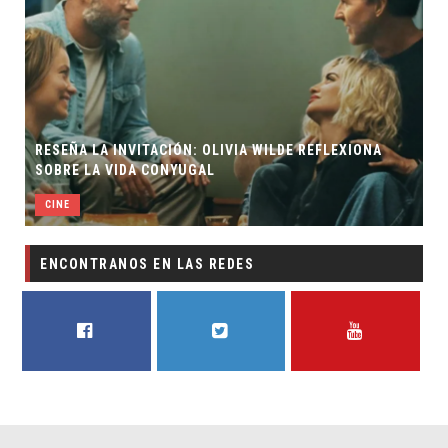
CIÓN: OLIVIA WILDE REFLEXIONA
ONYUGAL
EL LIVE-ACTION DE ZEL
CINE
ENCONTRANOS EN LAS REDES
FACEBOOK
TWITTER
YOUTUBE