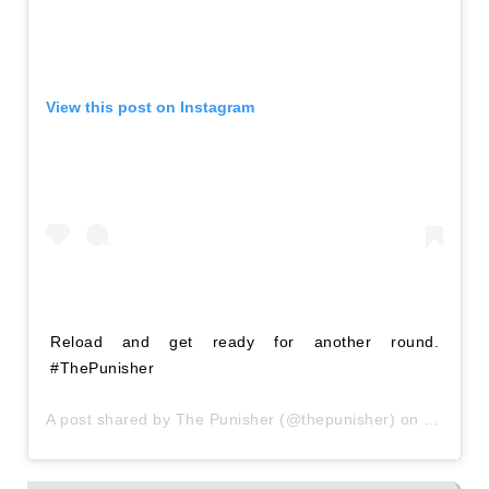
View this post on Instagram
Reload and get ready for another round.
#ThePunisher
A post shared by
The Punisher
(@thepunisher) on
Dec 28,