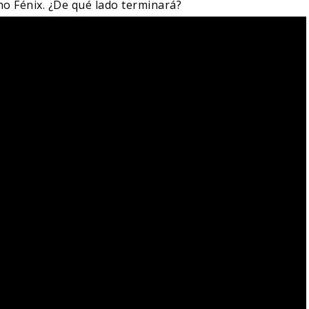
ho Fénix. ¿De qué lado terminará?
IN DANIEL CRETTON
E LA CANCELACIÓN
MONSTER – TEMPORADA 
ONDER MAN
PRIMERAS IMÁGENES
04/08/2026
04/08/2026
TV