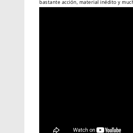
bastante acción, material inédito y muc
DEST
SOBR
DE W
TV