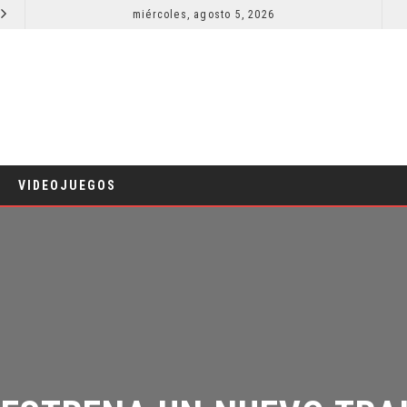
SPIDER-MAN: UN NUEVO DÍA ESTÁ IMPARABLE
miércoles, agosto 5, 2026
¿PODRÍA COLLEEN WING APARECER EN DAREDEVIL: BORN AGAIN?
COMICS
VIDEOJUEGOS
ESTRENA UN NUEVO TRAI