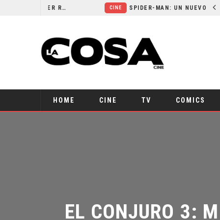
ORLANDO BLOOM AFIRMA HABER RECHAZADO SER BATMAN
SPIDER-MAN: UN NUEVO DÍA ESTÁ IMPARABLE
CINE
HOME
CINE
TV
COMICS
EL CONJURO 3: M