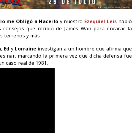
blo me Obligó a Hacerlo
y nuestro
Ezequiel Leis
habló
s consejos que recibió de James Wan para encarar la
os terrenos y más.
a
,
Ed
y
Lorraine
investigan a un hombre que afirma que
esinar, marcando la primera vez que dicha defensa fue
un caso real de 1981.
IN DANIEL CRETTON
E LA CANCELACIÓN
MONSTER – TEMPORADA 
ONDER MAN
PRIMERAS IMÁGENES
04/08/2026
04/08/2026
TV