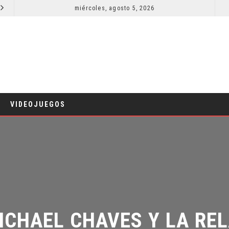
miércoles, agosto 5, 2026
¿PODRÍA COLLEEN WING APARECER EN DAREDEVIL: BORN AGAIN?
COMICS
TV
VIDEOJUEGOS
ICHAEL CHAVES Y LA RELA