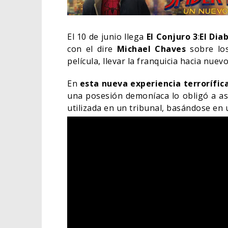
El 10 de junio llega
El Conjuro 3
:
El Dia
con el dire
Michael Chaves
sobre lo
película, llevar la franquicia hacia nuev
En
esta nueva experiencia terrorífic
una posesión demoníaca lo obligó a as
utilizada en un tribunal, basándose en 
DEST
SOBR
DE W
TV