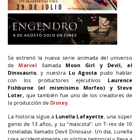
Se estrenó la nueva serie animada del universo
de
Marvel
llamada
Moon Girl y Devil, el
Dinosaurio
, y nuestra
Lu Agosta
pudo hablar
con los productores ejecutivos
Laurence
Fishburne (el mismísimo Morfeo) y Steve
Loter,
que también fue uno de los creadores de
la producción de
Disney
.
La historia sigue a
Lunella Lafayette
, una súper
genio de 13 años, y su “mascota”: un T-rex de 10
toneladas llamado Devil Dinosaur. Un día, Lunella
crea accidentalmente un vórtice temporal y lleva a