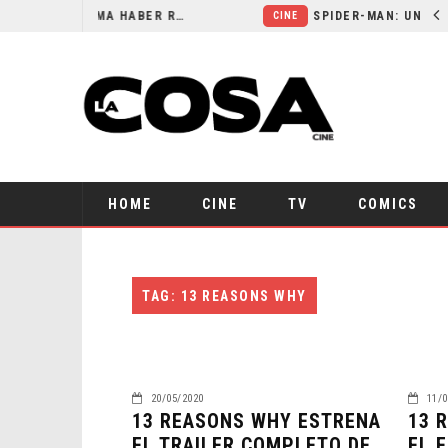
ORLANDO BLOOM AFIRMA HABER RECHAZADO SER BATMAN
CINE
HOME
CINE
TV
COMICS
TAG: 13 REASONS WHY
20/05/2020
11/0
13 REASONS WHY ESTRENA
13 
EL TRAILER COMPLETO DE
EL 