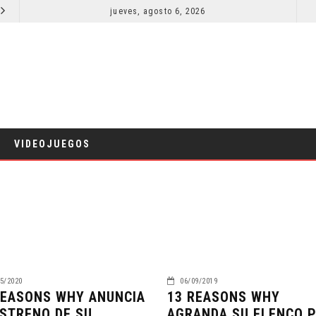
SPIDER-MAN: UN NUEVO DÍA ESTÁ IMPARABLE
jueves, agosto 6, 2026
¿PODRÍA COLLEEN WING APARECER EN DAREDEVIL: BORN AGAIN?
COMICS
VIDEOJUEGOS
5/2020
06/09/2019
REASONS WHY ANUNCIA
13 REASONS WHY
ESTRENO DE SU
AGRANDA SU ELENCO 