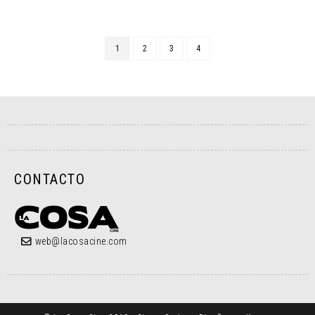
1
2
3
4
CONTACTO
web@lacosacine.com