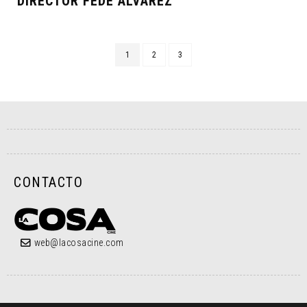
DIRECTOR FEDE ÁLVAREZ
1
2
3
CONTACTO
web@lacosacine.com