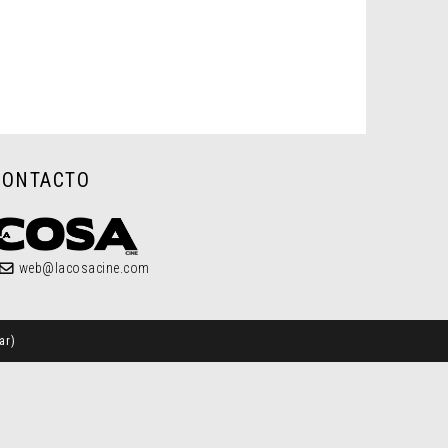
CONTACTO
web@lacosacine.com
ar
)