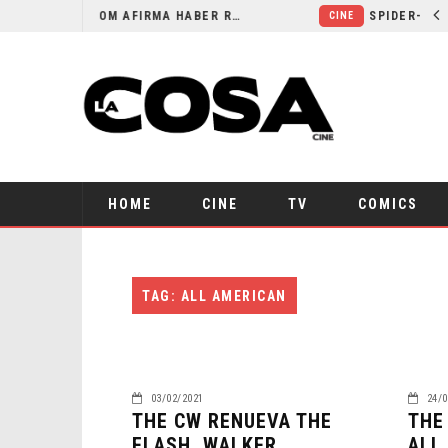
ORLANDO BLOOM AFIRMA HABER RECHAZADO SER BATMAN
CINE
HOME
CINE
TV
COMICS
TAG: ALL AMERICAN
03/02/2021
24/0
THE CW RENUEVA THE
THE
FLASH, WALKER,
ALL