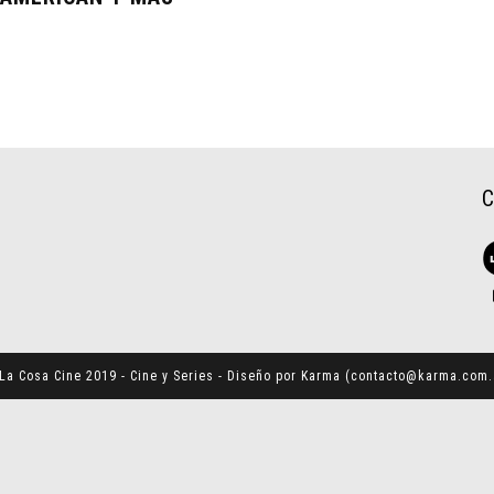
La Cosa Cine 2019 - Cine y Series - Diseño por Karma (
contacto@karma.com.