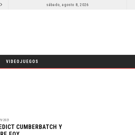
SECUELA DE JURASSIC WORLD REBIRTH PIERDE DIRECTOR
sábado, agosto 8, 2026
RESEÑA LA IN
CINE
VIDEOJUEGOS
9/2021
EDICT CUMBERBATCH Y
IRE FOY