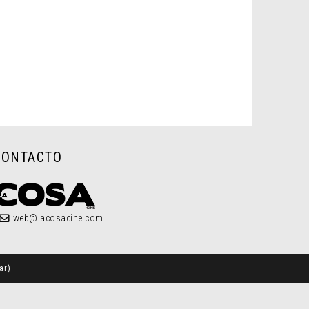
CONTACTO
web@lacosacine.com
ar
)