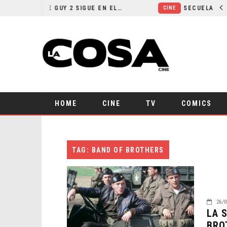
¿POR QUÉ FREE GUY 2 SIGUE EN EL LIMBO?
CINE
HOME
CINE
TV
COMICS
TAG: BAND OF BROTHERS
26/0
LA 
BRO