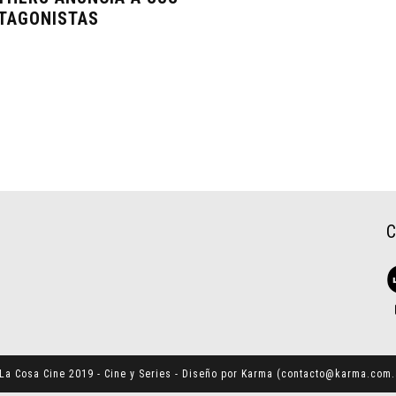
TAGONISTAS
La Cosa Cine 2019 - Cine y Series - Diseño por Karma (
contacto@karma.com.