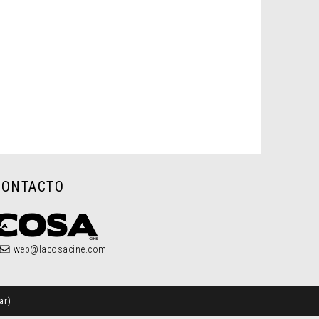
CONTACTO
web@lacosacine.com
ar
)