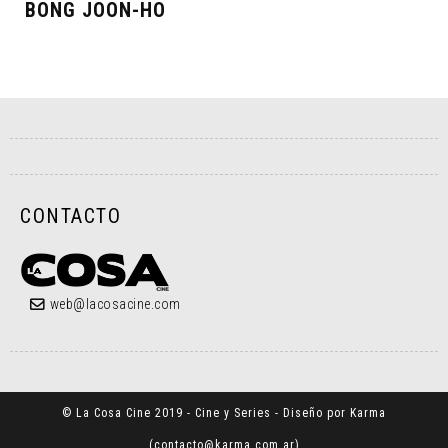
BONG JOON-HO
CONTACTO
web@lacosacine.com
© La Cosa Cine 2019 - Cine y Series - Diseño por Karma
(
contacto@karma.com.ar
)