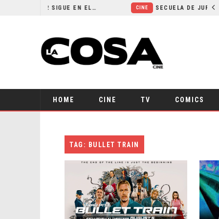
¿POR QUÉ FREE GUY 2 SIGUE EN EL LIMBO?
SECUELA DE JURASSIC WORLD REBIRTH P
CINE
HOME
CINE
TV
COMICS
TAG: BULLET TRAIN