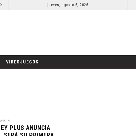
ORLANDO BLOOM AFIRMA HABER RECHAZADO SER BATMAN
jueves, agosto 6, 2026
SPID
CINE
VIDEOJUEGOS
2/2019
NEY PLUS ANUNCIA
L SERÁ SU PRIMERA