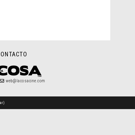
CONTACTO
web@lacosacine.com
ar
)