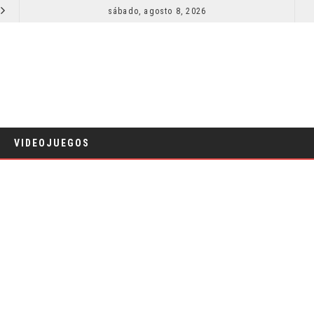
SECUELA DE JURASSIC WORLD REBIRTH PIERDE DIRECTOR
sábado, agosto 8, 2026
RESEÑA LA INVITACIÓN: OLIVIA WILDE REFLEXIONA SOBRE LA VIDA
CINE
VIDEOJUEGOS