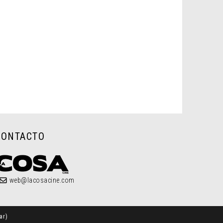
CONTACTO
web@lacosacine.com
ar
)