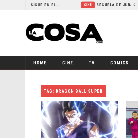
¿POR QUÉ FREE GUY 2 SIGUE EN EL LIMBO?
CINE
HOME
CINE
TV
COMICS
TAG: DRAGON BALL SUPER