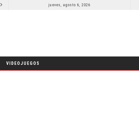
LA NOCHE DEL DEMONIO: ESTÁN ENTRE NOSOTROS – TRAILER FINAL
jueves, agosto 6, 2026
CINE
VIDEOJUEGOS