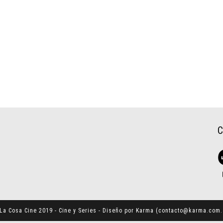
La Cosa Cine 2019 - Cine y Series - Diseño por Karma (
contacto@karma.com.