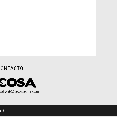
CONTACTO
web@lacosacine.com
ar
)