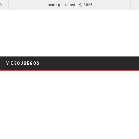
SECUELA DE JURASSIC WORLD REBIRTH PIERDE DIRECTOR
domingo, agosto 9, 2026
RESEÑA LA INVITACIÓN: OLIVIA WILDE REFLEXIONA SOBRE LA VIDA
CINE
VIDEOJUEGOS