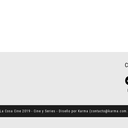
La Cosa Cine 2019 - Cine y Series - Diseño por Karma (
contacto@karma.com.