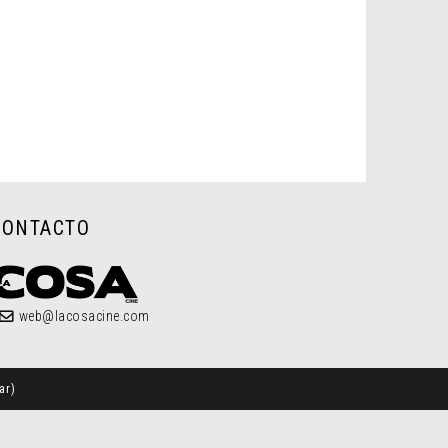
CONTACTO
web@lacosacine.com
ar
)