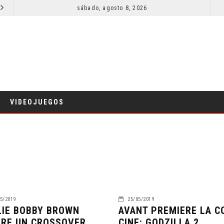
SECUELA DE JURASSIC WORLD REBIRTH PIERDE DIRECTOR
sábado, agosto 8, 2026
RESEÑA LA INVITACIÓN: OLIVIA WILDE REFLEXIONA SOBRE LA VIDA CONYUGAL
CINE
VIDEOJUEGOS
5/2019
25/05/2019
LIE BOBBY BROWN
AVANT PREMIERE LA C
ERE UN CROSSOVER
CINE: GODZILLA 2