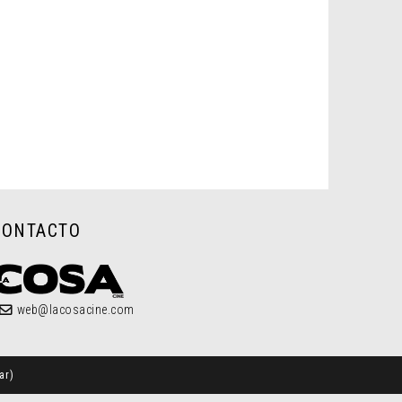
CONTACTO
web@lacosacine.com
ar
)