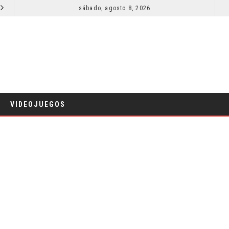
SECUELA DE JURASSIC WORLD REBIRTH PIERDE DIRECTOR
sábado, agosto 8, 2026
RESEÑA LA INVITACIÓN: OLIVIA WILDE REFLEXIONA SOBRE LA VIDA CONYUGAL
CINE
VIDEOJUEGOS