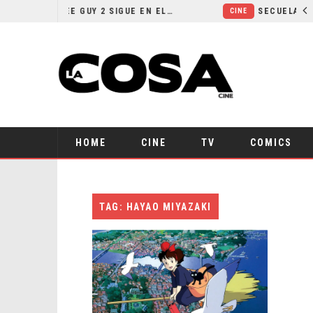
¿POR QUÉ FREE GUY 2 SIGUE EN EL LIMBO?
CINE
HOME
CINE
TV
COMICS
TAG: HAYAO MIYAZAKI