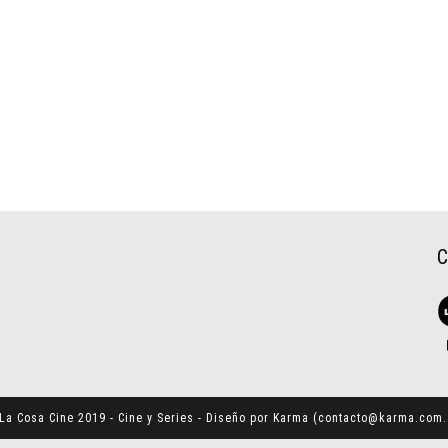
La Cosa Cine 2019 - Cine y Series - Diseño por Karma (
contacto@karma.com.