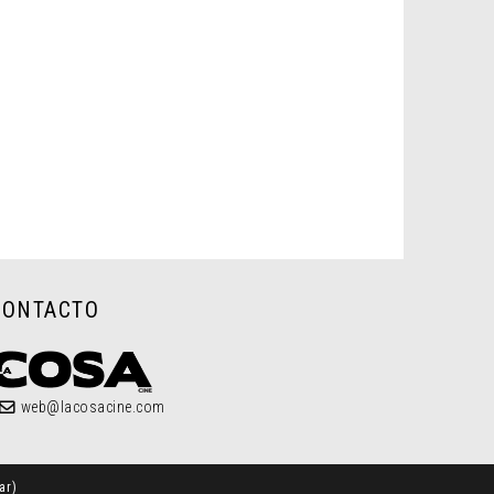
CONTACTO
web@lacosacine.com
ar
)