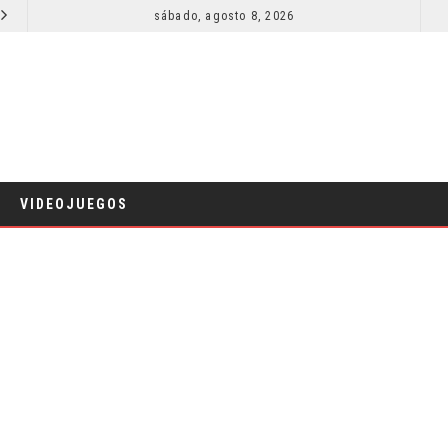
SECUELA DE JURASSIC WORLD REBIRTH PIERDE DIRECTOR
sábado, agosto 8, 2026
CINE
VIDEOJUEGOS