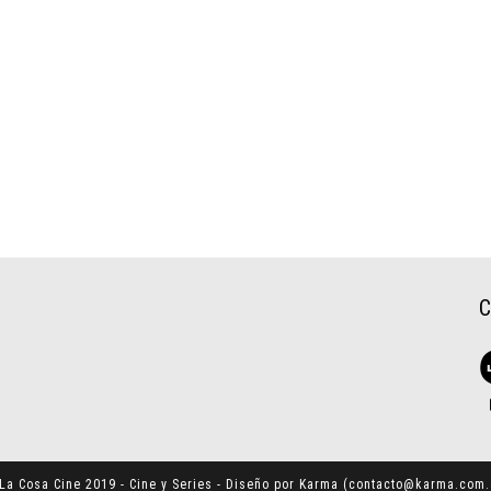
La Cosa Cine 2019 - Cine y Series - Diseño por Karma (
contacto@karma.com.