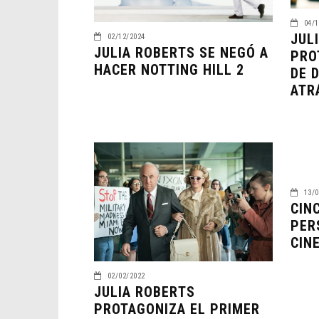
04/1
JUL
02/12/2024
JULIA ROBERTS SE NEGÓ A
PRO
HACER NOTTING HILL 2
DE 
ATR
13/0
CIN
PER
CIN
02/02/2022
JULIA ROBERTS
PROTAGONIZA EL PRIMER