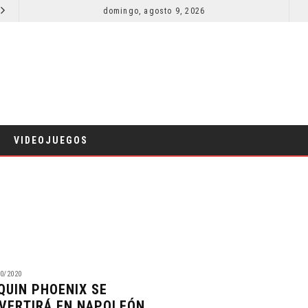
SECUELA DE JURASSIC WORLD REBIRTH PIERDE DIRECTOR
domingo, agosto 9, 2026
RESEÑA LA IN
CINE
VIDEOJUEGOS
0/2020
QUIN PHOENIX SE
VERTIRÁ EN NAPOLEÓN