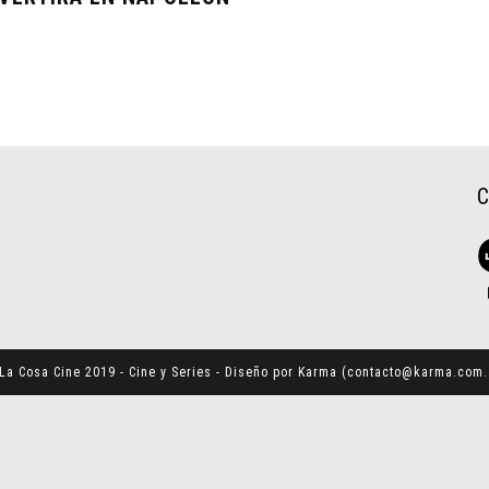
La Cosa Cine 2019 - Cine y Series - Diseño por Karma (
contacto@karma.com.