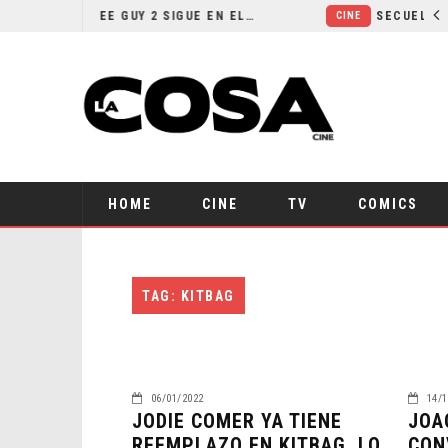
¿POR QUÉ FREE GUY 2 SIGUE EN EL LIMBO?
CINE
HOME
CINE
TV
COMICS
TAG: KITBAG
06/01/2022
14/1
JODIE COMER YA TIENE
JOA
REEMPLAZO EN KITBAG, LO
CON