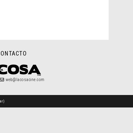
CONTACTO
web@lacosacine.com
ar
)