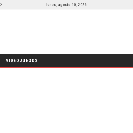
5 GRANDES PAPELES DRAMÁTICOS DE ACTORES CÓMICOS
lunes, agosto 10, 2026
CINE
VIDEOJUEGOS