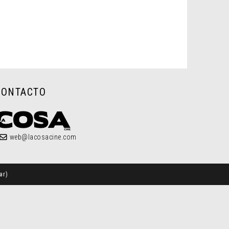
CONTACTO
web@lacosacine.com
ar
)