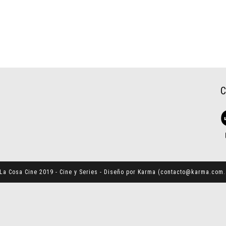
La Cosa Cine 2019 - Cine y Series - Diseño por Karma (
contacto@karma.com.