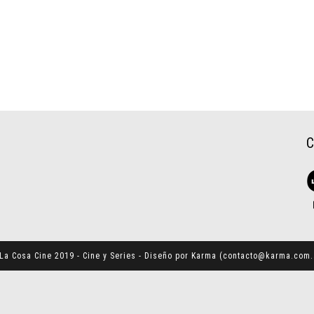
La Cosa Cine 2019 - Cine y Series - Diseño por Karma (
contacto@karma.com.