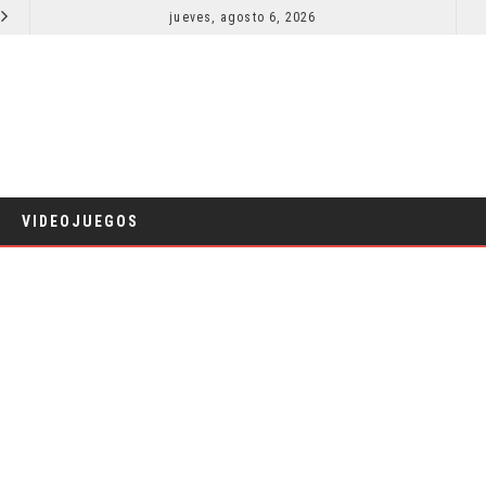
SPIDER-MAN: UN NUEVO DÍA ESTÁ IMPARABLE
jueves, agosto 6, 2026
COMICS
VIDEOJUEGOS