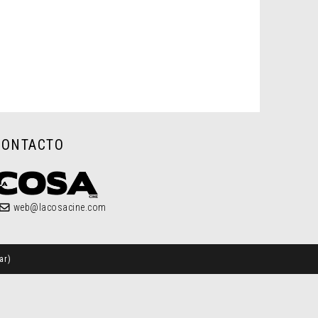
CONTACTO
web@lacosacine.com
ar
)