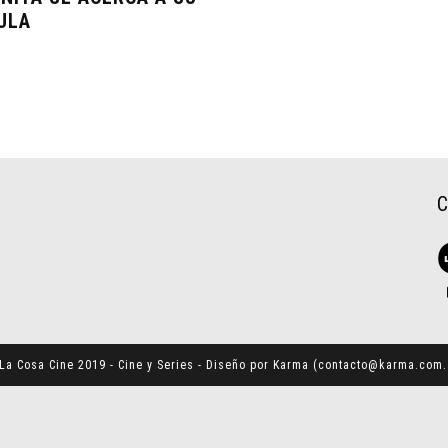
ULA
La Cosa Cine 2019 - Cine y Series - Diseño por Karma (
contacto@karma.com.