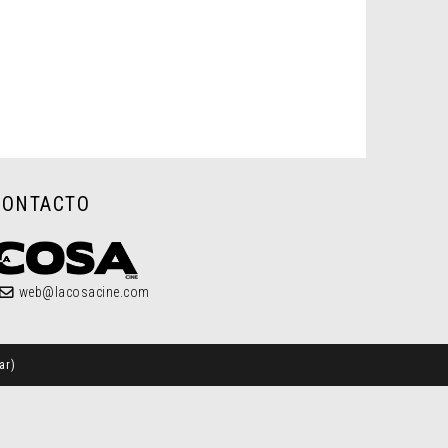
CONTACTO
web@lacosacine.com
ar
)