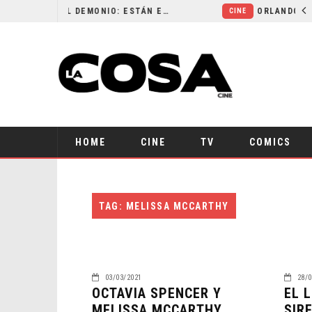
LA NOCHE DEL DEMONIO: ESTÁN ENTRE NOSOTROS – TRAILER FINAL
CINE
HOME
CINE
TV
COMICS
TAG: MELISSA MCCARTHY
03/03/2021
28/0
OCTAVIA SPENCER Y
EL 
MELISSA MCCARTHY
SIR