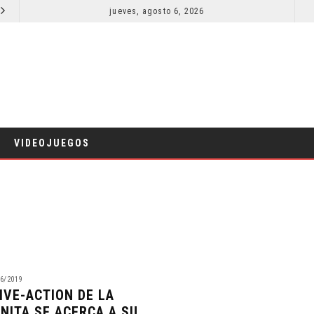
ORLANDO BLOOM AFIRMA HABER RECHAZADO SER BATMAN
jueves, agosto 6, 2026
SPID
CINE
VIDEOJUEGOS
6/2019
LIVE-ACTION DE LA
ENITA SE ACERCA A SU