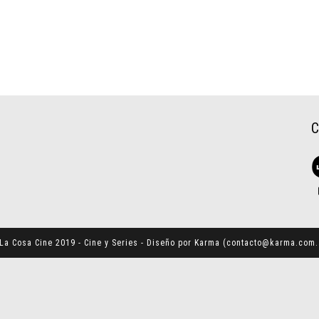
La Cosa Cine 2019 - Cine y Series - Diseño por Karma (
contacto@karma.com.