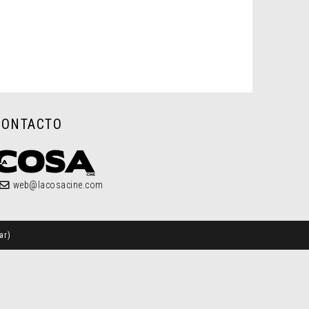
CONTACTO
web@lacosacine.com
ar
)