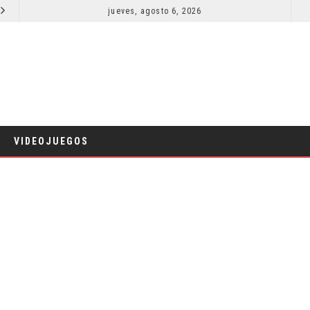
EL LIVE-ACTION DE ZELDA ELIGE A SU VILLANO
jueves, agosto 6, 2026
LA 
CINE
VIDEOJUEGOS