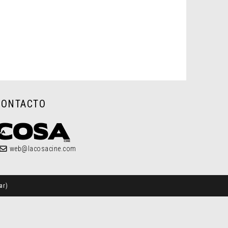
CONTACTO
web@lacosacine.com
ar
)