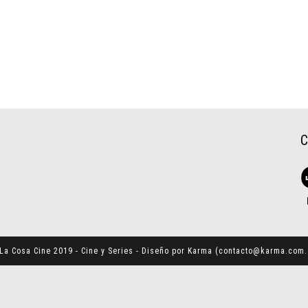
La Cosa Cine 2019 - Cine y Series - Diseño por Karma (
contacto@karma.com.