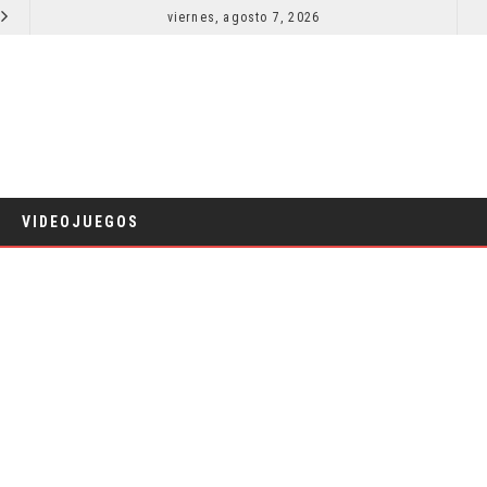
SECUELA DE JURASSIC WORLD REBIRTH PIERDE DIRECTOR
viernes, agosto 7, 2026
RESEÑA LA IN
CINE
VIDEOJUEGOS