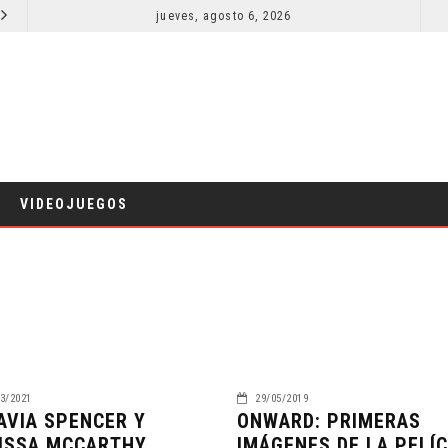
SPIDER-MAN: UN NUEVO DÍA ESTÁ IMPARABLE
jueves, agosto 6, 2026
¿PODRÍA COLLEEN WING APARECER EN DAREDEVIL: BORN AGAIN?
COMICS
VIDEOJUEGOS
3/2021
29/05/2019
AVIA SPENCER Y
ONWARD: PRIMERAS
ISSA MCCARTHY
IMÁGENES DE LA PELÍ